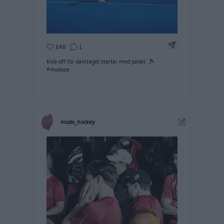
Dela Instagram
698
1
Kick-off för damlaget startar med padel. 🎾
#modose
modo_hockey