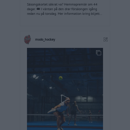
Säsongskortet säkrat va? Hemmapremiär om 44
dagar. 🎟️ I väntan på den drar försäongen igång
redan nu på torsdag. Mer information kring biljetter
till försäsongsmatcherna finns på modohockey.se
#modose
modo_hockey