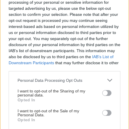
processing of your personal or sensitive information for
Nu släpper vi fler säsongskort! Publicerad 2026-08-04
targeted advertising by us, please use the below opt-out
section to confirm your selection. Please note that after your
opt-out request is processed you may continue seeing
interest-based ads based on personal information utilized by
us or personal information disclosed to third parties prior to
your opt-out. You may separately opt-out of the further
disclosure of your personal information by third parties on the
IAB’s list of downstream participants. This information may
also be disclosed by us to third parties on the
IAB’s List of
Downstream Participants
that may further disclose it to other
third parties.
2026-08-04
Please note that this website/app uses one or more Google
Personal Data Processing Opt Outs
services and may gather and store information including but
Nu släpper vi fler säsongskort!
not limited to your visit or usage behaviour. You may click to
I want to opt-out of the Sharing of my
personal data.
grant or deny consent to Google and its third-party tags to
Opted In
use your data for below specified purposes in below Google
Välkommen till onsdagens ispremiär! Publicerad 2026-08-04
consent section.
I want to opt-out of the Sale of my
Personal Data.
Opted In