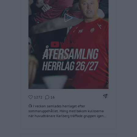
Dela Instagram
1272
16
📺 I veckan samlades herrlaget efter
sommaruppehållet. Häng med bakom kulisserna
när huvudtränare Karlberg träffade gruppen igen
via vår YouTube-kanal. 🔗 Länk i story! #modose