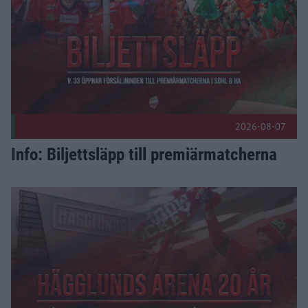
2026-08-07
Info: Biljettsläpp till premiärmatcherna
Arenan fyller 20 år – kom och fira med oss! Publicerad 2026-