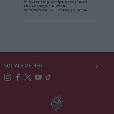
👋 MoDoiter! Många har frågat, och här är besked:
Till veckan släpper vi biljetter till
premiärmatcherna i SDHL och HockeyAllsvenskan,
samt till herrlagets träningsmatch mot Björklöven
den 25 augusti. 🔗 Läs mer om släppet och vad som
gäller kring förtur på modohockey.se!
SOCIALA MEDIER