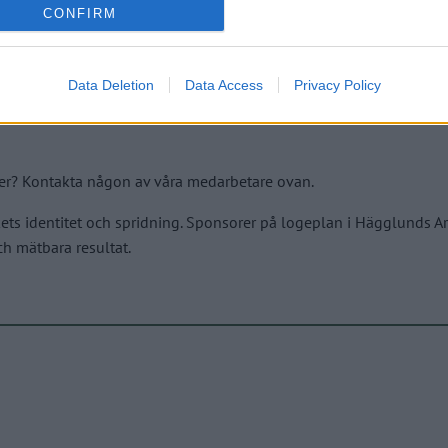
CONFIRM
Data Deletion
Data Access
Privacy Policy
mans med MoDo Hockey, hyra loge för en match eller för en hel säso
 mer? Kontakta någon av våra medarbetare ovan.
kets identitet och spridning. Sponsorer på logeplan i Hägglunds A
ch mätbara resultat.