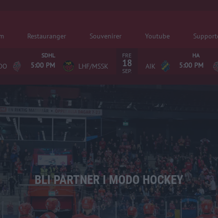
em
Restauranger
Souvenirer
Youtube
Support
FRE
SDHL
HA
18
5:00 PM
5:00 PM
DO
LHF/MSSK
AIK
SEP.
BLI PARTNER I MODO HOCKEY