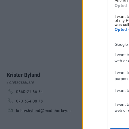
Advertis
Opted 
I want t
of my P
was col
Opted 
Google 
I want t
web or d
I want t
Krister Bylund
purpose
Företagssäljare
I want 
0660-21 66 34
070-334 08 78
I want t
web or d
krister.bylund@modohockey.se