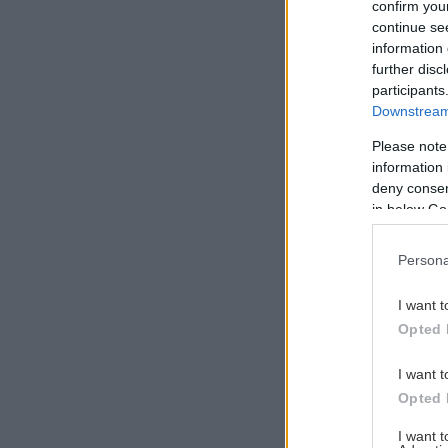
confirm you
continue se
information 
further disc
participants
Downstream 
Please note
information 
deny consent
in below Go
Persona
I want t
Opted 
I want t
Opted 
I want 