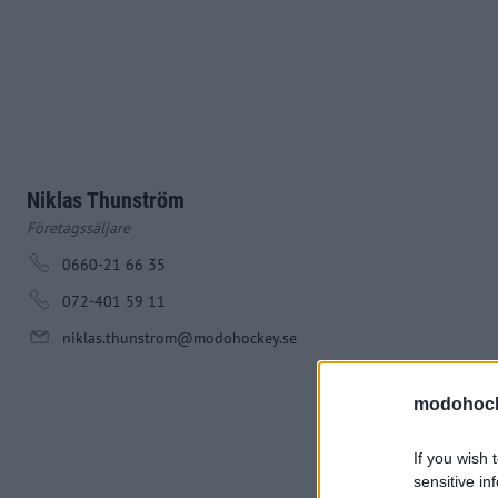
Niklas Thunström
Företagssäljare
0660-21 66 35
072-401 59 11
niklas.thunstrom@modohockey.se
modohock
If you wish 
sensitive in