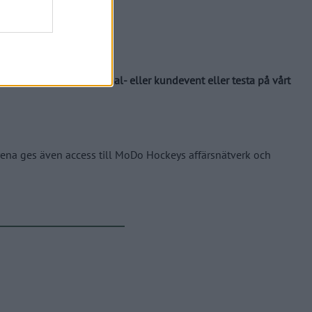
ng, anordna ett personal- eller kundevent eller testa på vårt
rena ges även access till MoDo Hockeys affärsnätverk och