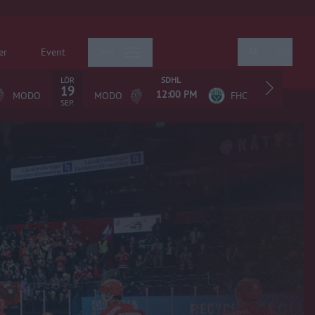
er
Event
Mer
Sök
LÖR
SDHL
19
12:00 PM
MODO
MODO
FHC
AIS
SEP.