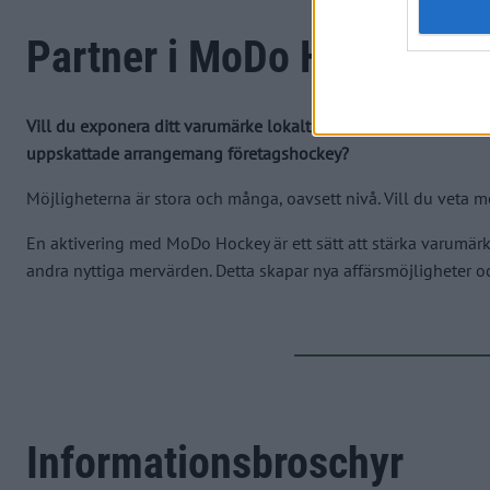
Partner i MoDo Hockey
Vill du exponera ditt varumärke lokalt och nationellt tillsam
uppskattade arrangemang företagshockey?
Möjligheterna är stora och många, oavsett nivå. Vill du veta
En aktivering med MoDo Hockey är ett sätt att stärka varumär
andra nyttiga mervärden. Detta skapar nya affärsmöjligheter o
Informationsbroschyr