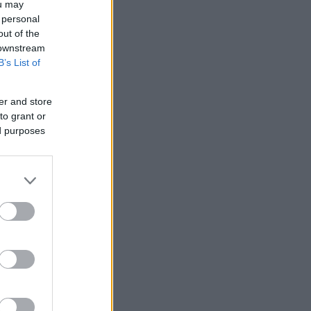
ou may
 personal
out of the
 downstream
B’s List of
er and store
to grant or
ed purposes