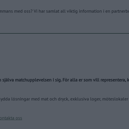
mans med oss? Vi har samlat all viktig information i en partnerb
jälva matchupplevelsen i sig. För alla er som vill representera, ko
da lösningar med mat och dryck, exklusiva loger, möteslokaler med
ontakta oss