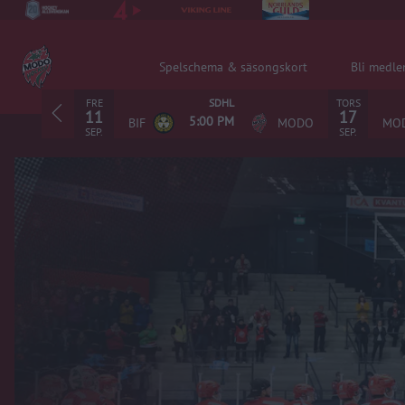
Spelschema & säsongskort
Bli medl
FRE
TORS
SDHL
11
17
5:00 PM
BIF
MODO
MO
SEP.
SEP.