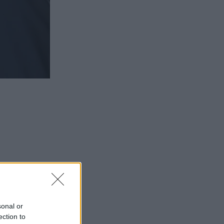
sonal or
ection to