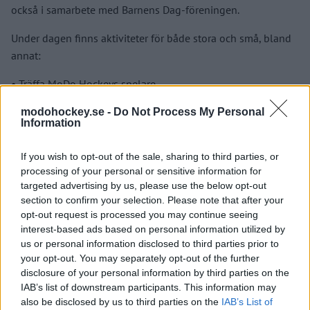
också i samarbete med Barnens Dag-föreningen.
Under dagen finns aktiviteter för både stora och små, bland
annat:
•⁠ ⁠Träffa MoDo Hockeys spelare.
•⁠ ⁠Ett jubileumsprogram klockan 14.00 med tillbakablickar
modohockey.se -
Do Not Process My Personal
Information
på arenans historia, bygget och det historiska SM-guldet
2007.
If you wish to opt-out of the sale, sharing to third parties, or
processing of your personal or sensitive information for
•⁠ ⁠Tävlingar med chans att vinna biljetter till hockeysäsongen
targeted advertising by us, please use the below opt-out
och kommande evenemang
section to confirm your selection. Please note that after your
opt-out request is processed you may continue seeing
•⁠ ⁠Guidad rundtur i Hägglunds Arena tillsammans med Martin
interest-based ads based on personal information utilized by
Sedin
us or personal information disclosed to third parties prior to
your opt-out. You may separately opt-out of the further
•⁠ ⁠Bandvagnsåkning
disclosure of your personal information by third parties on the
IAB’s list of downstream participants. This information may
•⁠ ⁠Barnkarusell
also be disclosed by us to third parties on the
IAB’s List of