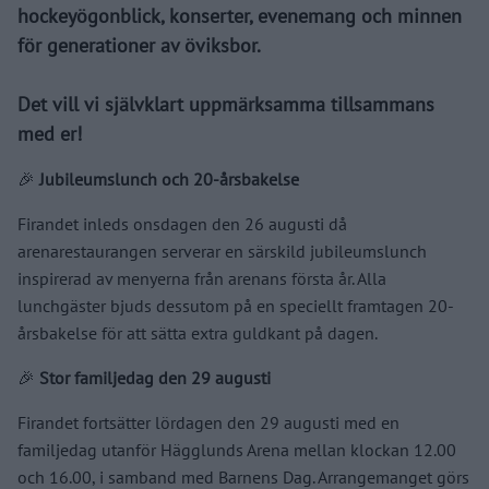
hockeyögonblick, konserter, evenemang och minnen
för generationer av öviksbor.
Det vill vi självklart uppmärksamma tillsammans
med er!
🎉
Jubileumslunch och 20-årsbakelse
Firandet inleds onsdagen den 26 augusti då
arenarestaurangen serverar en särskild jubileumslunch
inspirerad av menyerna från arenans första år. Alla
lunchgäster bjuds dessutom på en speciellt framtagen 20-
årsbakelse för att sätta extra guldkant på dagen.
🎉
Stor familjedag den 29 augusti
Firandet fortsätter lördagen den 29 augusti med en
familjedag utanför Hägglunds Arena mellan klockan 12.00
och 16.00, i samband med Barnens Dag. Arrangemanget görs