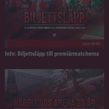
2026-08-07
Info: Biljettsläpp till premiärmatcherna
Arenan fyller 20 år – kom och fira med oss! Publicerad 2026