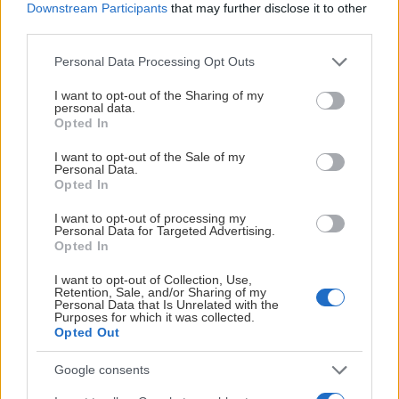
Downstream Participants
that may further disclose it to other
•⁠ ⁠Humlan på plats med godisregn
third parties.
•⁠ ⁠Korv med bröd till försäljning
Please note that this website/app uses one or more Google
Personal Data Processing Opt Outs
services and may gather and store information including but
Oavsett om du varit med sedan invigningen 2006 eller
not limited to your visit or usage behaviour. You may click to
I want to opt-out of the Sharing of my
personal data.
upptäckt arenan på senare år hoppas vi att du vill komma
grant or deny consent to Google and its third-party tags to
Opted In
use your data for below specified purposes in below Google
och fira 20 fantastiska år tillsammans med oss.
consent section.
I want to opt-out of the Sale of my
Personal Data.
Varmt välkommen till Hägglunds Arena!
Opted In
JON HÄGGQVIST
I want to opt-out of processing my
Personal Data for Targeted Advertising.
Opted In
I want to opt-out of Collection, Use,
Retention, Sale, and/or Sharing of my
Personal Data that Is Unrelated with the
INTERVJUER MED BERGLUND, BOURKE &
Purposes for which it was collected.
KARLBERG
Opted Out
Publicerad:
2026-08-06
1 min läsning
Google consents