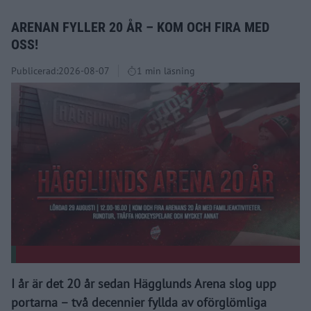
ARENAN FYLLER 20 ÅR – KOM OCH FIRA MED
OSS!
Publicerad:
2026-08-07
1 min läsning
I år är det 20 år sedan Hägglunds Arena slog upp
portarna – två decennier fyllda av oförglömliga