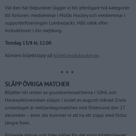
Vid den här tidpunkter lägger vi till ytterligare två kategorier
till förturen: medlemmar i MoDo Hockey och medlemmar i
supporterföreningen Lumberjacks. Håll utkik efter
instruktioner i din mejlkorg.
Torsdag 13/8 kl. 12.00
Allmänt biljettsläpp på
biljett.modohockey.se
.
SLÄPP ÖVRIGA MATCHER
Biljetter till resten av grundseriematcherna i SDHL och
HockeyAllsvenskan släpps i slutet av augusti månad. Enda
undantaget är mellandagsmatchen mot Östersund den 27
december – även där kommer vi att ha ett släpp med förtur
längre fram.
Följande datum och tider gäller för det stora biljettsläppet: