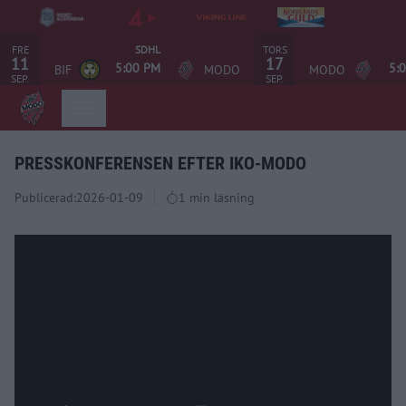
FRE
TORS
SDHL
11
17
5:00 PM
5:
BIF
MODO
MODO
SEP.
SEP.
PRESSKONFERENSEN EFTER IKO-MODO
Publicerad:
2026-01-09
1 min läsning