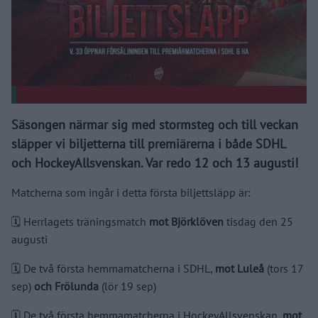
Säsongen närmar sig med stormsteg och till veckan
släpper vi biljetterna till premiärerna i både SDHL
och HockeyAllsvenskan. Var redo 12 och 13 augusti!
Matcherna som ingår i detta första biljettsläpp är:
🗓️ Herrlagets träningsmatch
mot Björklöven
tisdag den 25
augusti
🗓️ De två första hemmamatcherna i SDHL,
mot Luleå
(tors 17
sep)
och Frölunda
(lör 19 sep)
🗓️ De två första hemmamatcherna i HockeyAllsvenskan,
mot