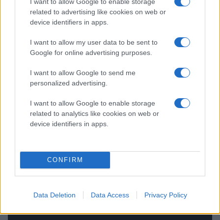
I want to allow Google to enable storage
related to advertising like cookies on web or
device identifiers in apps.
I want to allow my user data to be sent to
Google for online advertising purposes.
I want to allow Google to send me
personalized advertising.
I want to allow Google to enable storage
related to analytics like cookies on web or
device identifiers in apps.
Vi tog pulsen på två spelare och en tränare i
samband med ispremiären i Hägglunds Arena. Ta del
CONFIRM
av intervjuerna här eller på vår Youtube-kanal.
Data Deletion
Data Access
Privacy Policy