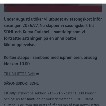
Under augusti utökar vi utbudet av säsongskort inför
säsongen 2026/27. Nu släpper vi säsongskort till
SDHL och Kurva Carlabel – samtidigt som vi
fortsätter satsningen på en ännu bättre
läktarupplevelse.
Korten släpps i samband med ispremiären, onsdag
klockan 10.00.
TILL BILJETTSIDAN
🎟️
SÄSONGSKORT SDHL
Ett sittplatskort på sektion 213–216 kostar 1 000 kronor
och gäller för samtliga grundseriematcher i SDHL, samt
slutspel. Förutom din plats så får du också fyra pottbiljetter