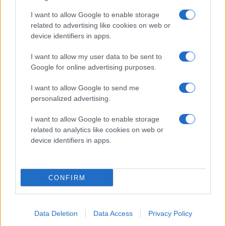
Fre 11/9: MoDo–Östersund (Niphallen, Sollefteå) –
Biljetter
I want to allow Google to enable storage
related to advertising like cookies on web or
JON HÄGGQVIST
device identifiers in apps.
I want to allow my user data to be sent to
Google for online advertising purposes.
I want to allow Google to send me
NU SLÄPPER VI FLER SÄSONGSKORT!
personalized advertising.
Publicerad:
2026-08-04
2 min läsning
I want to allow Google to enable storage
related to analytics like cookies on web or
device identifiers in apps.
CONFIRM
Data Deletion
Data Access
Privacy Policy