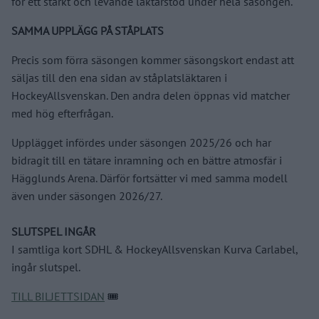
för ett starkt och levande läktarstöd under hela säsongen.
SAMMA UPPLÄGG PÅ STÅPLATS
Precis som förra säsongen kommer säsongskort endast att
säljas till den ena sidan av ståplatsläktaren i
HockeyAllsvenskan. Den andra delen öppnas vid matcher
med hög efterfrågan.
Upplägget infördes under säsongen 2025/26 och har
bidragit till en tätare inramning och en bättre atmosfär i
Hägglunds Arena. Därför fortsätter vi med samma modell
även under säsongen 2026/27.
SLUTSPEL INGÅR
I samtliga kort SDHL & HockeyAllsvenskan Kurva Carlabel,
ingår slutspel.
TILL BILJETTSIDAN
🎟️