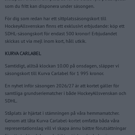
som du fritt kan disponera under säsongen.
För dig som redan har ett sittplatssäsongskort till
HockeyAllsvenskan finns ett exklusivt erbjudande: köp ett
SDHL-säsongskort för endast 500 kronor! Erbjudandet
skickas ut via mejl inom kort, håll utkik.
KURVA CARLABEL
Samtidigt, alltså klockan 10.00 på onsdagen, släpper vi
säsongskort till Kurva Carlabel för 1 995 kronor.
En nyhet inför säsongen 2026/27 är att kortet gäller för
samtliga grundseriematcher i både HockeyAllsvenskan och
SDHL.
Ståplats är hjärtat i stämningen på våra hemmamatcher.
Genom att låta Kurva Carlabel-kortet omfatta båda våra
representationslag vill vi skapa ännu bättre förutsättningar