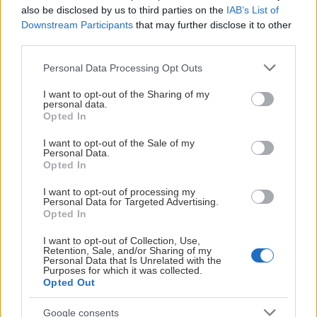
Fre 28/8: MoDo–Skellefteå
also be disclosed by us to third parties on the
IAB’s List of
Downstream Participants
that may further disclose it to other
Tors 3/9: Luleå–MoDo (Haparanda)
third parties.
Please note that this website/app uses one or more Google
Fre 4/9: Skellefteå–MoDo
Personal Data Processing Opt Outs
services and may gather and store information including but
not limited to your visit or usage behaviour. You may click to
I want to opt-out of the Sharing of my
HERRLAGET
personal data.
grant or deny consent to Google and its third-party tags to
Tors 13/8: MoDo–Brynäs (SCA-cupen i Sundsvall) –
Biljetter
Opted In
use your data for below specified purposes in below Google
consent section.
I want to opt-out of the Sale of my
Lör 15/8: MoDo–Timrå el. Sundsvall (SCA-cupen) –
Biljetter
Personal Data.
Opted In
Tors 20/8: Skellefteå–MoDo (Strömsund) –
Biljetter
I want to opt-out of processing my
Personal Data for Targeted Advertising.
Tis 25/8: MoDo–Björklöven (Hägglunds Arena) –
Biljetter
Opted In
släpps v. 33
I want to opt-out of Collection, Use,
Tis 1/9 Luleå–MoDo –
Biljetter
Retention, Sale, and/or Sharing of my
Personal Data that Is Unrelated with the
Purposes for which it was collected.
Fre 4/9: MoDo–Timrå (Högslätten, Härnösand) –
Biljetter
Opted Out
Tis 8/9: Björklöven–MoDo –
Biljetter
Google consents