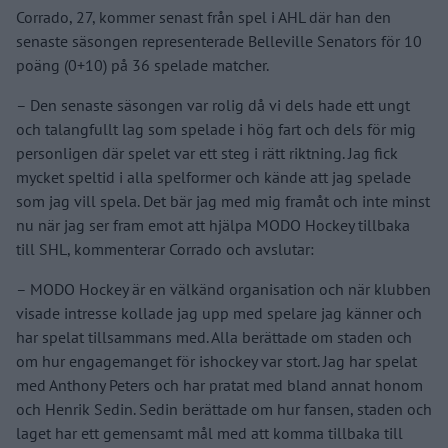
Corrado, 27, kommer senast från spel i AHL där han den
senaste säsongen representerade Belleville Senators för 10
poäng (0+10) på 36 spelade matcher.
– Den senaste säsongen var rolig då vi dels hade ett ungt
och talangfullt lag som spelade i hög fart och dels för mig
personligen där spelet var ett steg i rätt riktning. Jag fick
mycket speltid i alla spelformer och kände att jag spelade
som jag vill spela. Det bär jag med mig framåt och inte minst
nu när jag ser fram emot att hjälpa MODO Hockey tillbaka
till SHL, kommenterar Corrado och avslutar:
– MODO Hockey är en välkänd organisation och när klubben
visade intresse kollade jag upp med spelare jag känner och
har spelat tillsammans med. Alla berättade om staden och
om hur engagemanget för ishockey var stort. Jag har spelat
med Anthony Peters och har pratat med bland annat honom
och Henrik Sedin. Sedin berättade om hur fansen, staden och
laget har ett gemensamt mål med att komma tillbaka till