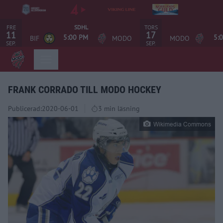
FRE
TORS
SDHL
11
17
5:00 PM
5:
BIF
MODO
MODO
SEP.
SEP.
FRANK CORRADO TILL MODO HOCKEY
Publicerad:
2020-06-01
3 min läsning
Wikimedia Commons