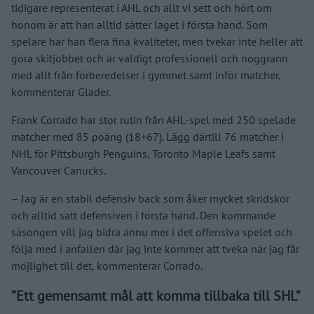
tidigare representerat i AHL och allt vi sett och hört om
honom är att han alltid sätter laget i första hand. Som
spelare har han flera fina kvaliteter, men tvekar inte heller att
göra skitjobbet och är väldigt professionell och noggrann
med allt från förberedelser i gymmet samt inför matcher,
kommenterar Glader.
Frank Corrado har stor rutin från AHL-spel med 250 spelade
matcher med 85 poäng (18+67). Lägg därtill 76 matcher i
NHL för Pittsburgh Penguins, Toronto Maple Leafs samt
Vancouver Canucks.
– Jag är en stabil defensiv back som åker mycket skridskor
och alltid satt defensiven i första hand. Den kommande
säsongen vill jag bidra ännu mer i det offensiva spelet och
följa med i anfallen där jag inte kommer att tveka när jag får
möjlighet till det, kommenterar Corrado.
”Ett gemensamt mål att komma tillbaka till SHL”