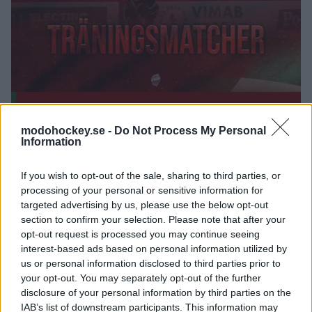
Herrlagets försäsong inleds den 13 augusti, mot
modohockey.se -
Do Not Process My Personal
Information
Brynäs i SCA-cupen, och två dagar senare tar sig
MoDos SDHL-lag an Brynäs i Latbergshallen i
If you wish to opt-out of the sale, sharing to third parties, or
Kramfors.
processing of your personal or sensitive information for
targeted advertising by us, please use the below opt-out
section to confirm your selection. Please note that after your
Resten av träningsmatcherna är också spikade för
opt-out request is processed you may continue seeing
våra representationslag och här följer hela listan.
interest-based ads based on personal information utilized by
us or personal information disclosed to third parties prior to
DAMLAGET
your opt-out. You may separately opt-out of the further
Lör 15/8: MoDo–Brynäs (Kramfors)
disclosure of your personal information by third parties on the
IAB’s list of downstream participants. This information may