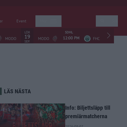
er
Event
Mer
Sök
LÖR
SDHL
19
12:00 PM
MODO
MODO
FHC
AIS
SEP.
LÄS NÄSTA
Info: Biljettsläpp till
premiärmatcherna
2026-08-07