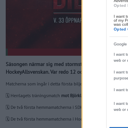
Advertis
Opted 
I want t
of my P
was col
Opted 
Google 
I want t
web or d
Säsongen närmar sig med stormsteg och till veckan släp
HockeyAllsvenskan. Var redo 12 och 13 augusti!
I want t
purpose
Matcherna som ingår i detta första biljettsläpp är:
I want 
🗓️ Herrlagets träningsmatch
mot Björklöven
tisdag den 25 aug
I want t
🗓️ De två första hemmamatcherna i SDHL,
mot Luleå
(tors 17 s
web or d
🗓️ De två första hemmamatcherna i HockeyAllsvenskan,
mot M