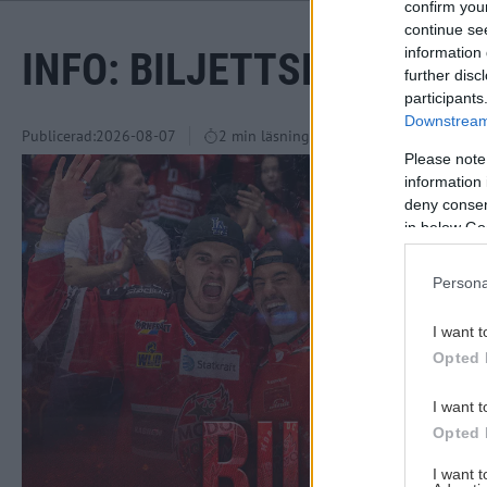
confirm you
continue se
information 
INFO: BILJETTSLÄPP TI
further disc
participants
Downstream 
Publicerad:
2026-08-07
2 min läsning
Please note
information 
deny consent
in below Go
Persona
I want t
Opted 
I want t
Opted 
I want 