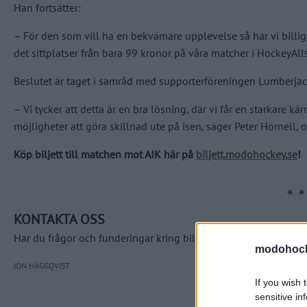
Han fortsätter:
– För den som vill ha en bekvämare upplevelse så har vi billiga 
det sittplatser från bara 99 kronor på våra matcher i HockeyAl
Beslutet är taget i samråd med supporterföreningen Lumberjac
– Vi tycker att detta är en bra lösning, där vi får en starkare kä
möjligheter att göra skillnad ute på isen, säger Peter Hörnell,
Köp biljett till matchen mot AIK här på
biljett.modohockey.se
!
KONTAKTA OSS
Har du frågor och funderingar kring biljettförsäljning? Hör av d
modohock
JON HÄGGQVIST
If you wish 
sensitive in