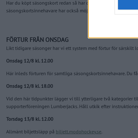
Har du köpt säsongskort redan så har du självklart din plats s
säsongskortsinnehavare har också möjlighet att köpa extra bilj
FÖRTUR FRÅN ONSDAG
Likt tidigare säsonger har vi ett system med förtur för särskil
Onsdag 12/8 kl. 12.00
Här inleds förturen för samtliga säsongskortsinnehavare. Du får 
Onsdag 12/8 kl. 18.00
Vid den här tidpunkter lägger vi till ytterligare två kategori
supporterföreningen Lumberjacks. Håll utkik efter instruktioner
Torsdag 13/8 kl. 12.00
Allmänt biljettsläpp på
biljett.modohockey.se
.