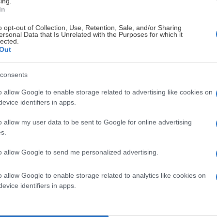
ing.
In
o opt-out of Collection, Use, Retention, Sale, and/or Sharing
ersonal Data that Is Unrelated with the Purposes for which it
lected.
Out
consents
o allow Google to enable storage related to advertising like cookies on
evice identifiers in apps.
per vi biljetterna till premiärerna i både SDHL och
o allow my user data to be sent to Google for online advertising
s.
to allow Google to send me personalized advertising.
usti
o allow Google to enable storage related to analytics like cookies on
ep)
och Frölunda
(lör 19 sep)
evice identifiers in apps.
ora
(ons 23 sep)
och Leksand
(fre 25 sep)