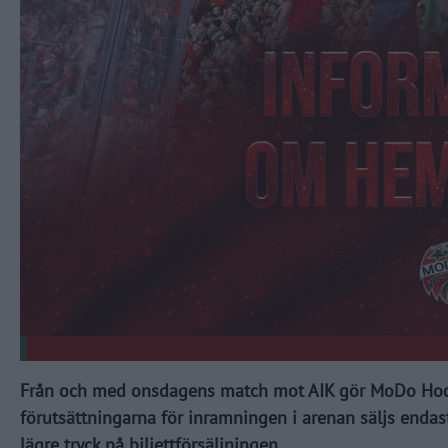
Från och med onsdagens match mot AIK gör MoDo Hocke
förutsättningarna för inramningen i arenan säljs endast
lägre tryck på biljettförsäljningen.