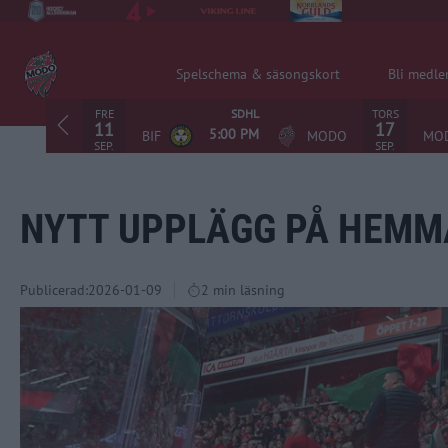
Spelschema & säsongskort
Bli medl
FRE
TORS
SDHL
11
17
5:00 PM
BIF
MODO
MO
SEP.
SEP.
NYTT UPPLÄGG PÅ HEMM
Publicerad:
2026-01-09
2 min läsning