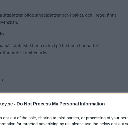
sittplatser, både singelplatser och i paket, och i regel finns
lsvenskan.
ks.
rna på ståplatsläktaren och vi på läktaren har bättre
 ordförande i Lumberjacks.
ig till
biljett@modohockey.se
.
ey.se -
Do Not Process My Personal Information
to opt-out of the sale, sharing to third parties, or processing of your per
formation for targeted advertising by us, please use the below opt-out s