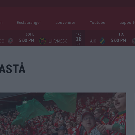
em
Restauranger
Souvenirer
Youtube
Support
FRE
SDHL
HA
18
5:00 PM
5:00 PM
DO
LHF/MSSK
AIK
SEP.
ASTÅ