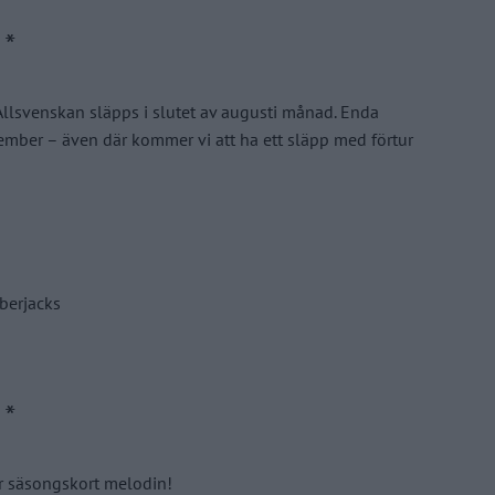
Allsvenskan släpps i slutet av augusti månad. Enda
ber – även där kommer vi att ha ett släpp med förtur
berjacks
är säsongskort melodin!