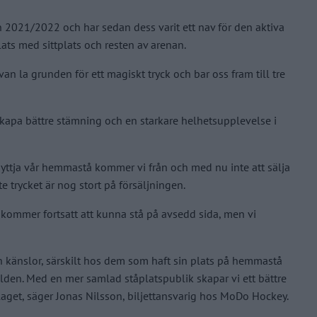
 2021/2022 och har sedan dess varit ett nav för den aktiva
ts med sittplats och resten av arenan.
van la grunden för ett magiskt tryck och bar oss fram till tre
t skapa bättre stämning och en starkare helhetsupplevelse i
tnyttja vår hemmastå kommer vi från och med nu inte att sälja
 trycket är nog stort på försäljningen.
 kommer fortsatt att kunna stå på avsedd sida, men vi
h känslor, särskilt hos dem som haft sin plats på hemmastå
bilden. Med en mer samlad ståplatspublik skapar vi ett bättre
laget, säger Jonas Nilsson, biljettansvarig hos MoDo Hockey.