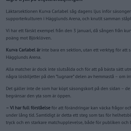
Läktarsektionen Kurva Carlabel såg dagens ljus inför säsongen
supporterkulturen i Hägglunds Arena, och knutit samman ståpla
Vi har ett färskt exempel från den 3 januari, då sången från kur
poäng mot Björklöven.
Kurva Carlabel är
inte bara en sektion, utan ett verktyg för at
Hägglunds Arena.
Alla matcher är dock inte slutsålda och för att på bästa sätt u
några lösbiljetter på den ”lugnare” delen av hemmastå – om inte
Det gäller inte de som har köpt säsongskort på den sidan – de
begränsar den yta som är öppen.
– Vi har full förståelse
för att förändringar kan väcka frågor oc
under lång tid. Samtidigt är detta ett steg som tas för helhets
tryck och en starkare matchupplevelse, både för publiken och 