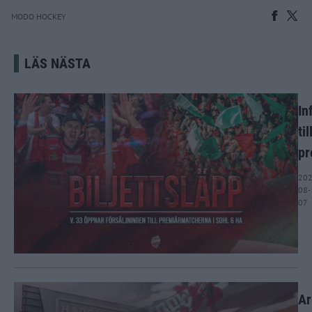
MODO HOCKEY
LÄS NÄSTA
In
til
pr
202
08-
07
Ar