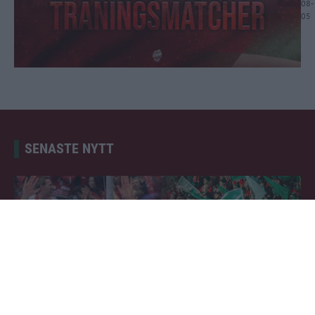
08-
05
SENASTE NYTT
Info: Biljettsläpp till premiärmatcherna Publicerad 2026-08-0