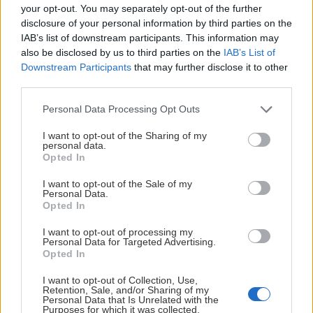
your opt-out. You may separately opt-out of the further
Fredag 28/8 kl. 12.00: Allmänt biljettsläpp
disclosure of your personal information by third parties on the
IAB’s list of downstream participants. This information may
also be disclosed by us to third parties on the
IAB’s List of
Downstream Participants
that may further disclose it to other
SÄSONGSKORT
third parties.
Vill du vara säker på att ha plats varje match 2026/2027? Då
Please note that this website/app uses one or more Google
Personal Data Processing Opt Outs
är säsongskort melodin!
services and may gather and store information including but
not limited to your visit or usage behaviour. You may click to
I want to opt-out of the Sharing of my
Säkra ditt säsongskort här
personal data.
grant or deny consent to Google and its third-party tags to
Opted In
use your data for below specified purposes in below Google
JON HÄGGQVIST
consent section.
I want to opt-out of the Sale of my
Personal Data.
Opted In
I want to opt-out of processing my
Personal Data for Targeted Advertising.
ARENAN FYLLER 20 ÅR – KOM OCH FIRA MED
Opted In
OSS!
I want to opt-out of Collection, Use,
Retention, Sale, and/or Sharing of my
Publicerad:
2026-08-07
1 min läsning
Personal Data that Is Unrelated with the
Purposes for which it was collected.