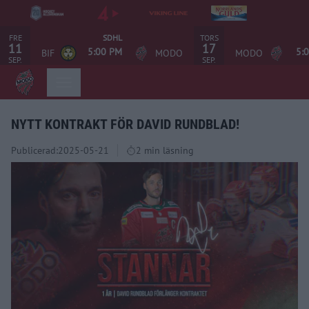
FRE
TORS
SDHL
11
17
5:00 PM
5:
BIF
MODO
MODO
SEP.
SEP.
NYTT KONTRAKT FÖR DAVID RUNDBLAD!
Publicerad:
2025-05-21
2 min läsning