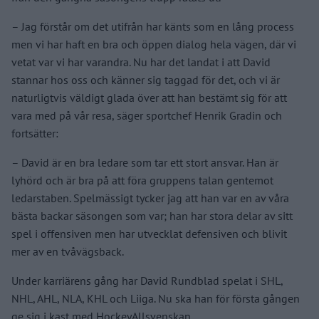
– Jag förstår om det utifrån har känts som en lång process
men vi har haft en bra och öppen dialog hela vägen, där vi
vetat var vi har varandra. Nu har det landat i att David
stannar hos oss och känner sig taggad för det, och vi är
naturligtvis väldigt glada över att han bestämt sig för att
vara med på vår resa, säger sportchef Henrik Gradin och
fortsätter:
– David är en bra ledare som tar ett stort ansvar. Han är
lyhörd och är bra på att föra gruppens talan gentemot
ledarstaben. Spelmässigt tycker jag att han var en av våra
bästa backar säsongen som var; han har stora delar av sitt
spel i offensiven men har utvecklat defensiven och blivit
mer av en tvåvägsback.
Under karriärens gång har David Rundblad spelat i SHL,
NHL, AHL, NLA, KHL och Liiga. Nu ska han för första gången
ge sig i kast med HockeyAllsvenskan.