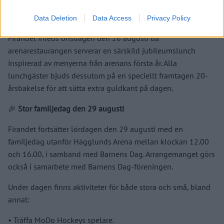
🎉
Jubileumslunch och 20-årsbakelse
Data Deletion
Data Access
Privacy Policy
Firandet inleds onsdagen den 26 augusti då
arenarestaurangen serverar en särskild jubileumslunch
inspirerad av menyerna från arenans första år. Alla
lunchgäster bjuds dessutom på en speciellt framtagen 20-
årsbakelse för att sätta extra guldkant på dagen.
🎉
Stor familjedag den 29 augusti
Firandet fortsätter lördagen den 29 augusti med en
familjedag utanför Hägglunds Arena mellan klockan 12.00
och 16.00, i samband med Barnens Dag. Arrangemanget görs
också i samarbete med Barnens Dag-föreningen.
Under dagen finns aktiviteter för både stora och små, bland
annat:
•⁠ ⁠Träffa MoDo Hockeys spelare.