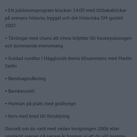
•⁠ ⁠Ett jubileumsprogram klockan 14.00 med tillbakablickar
på arenans historia, bygget och det historiska SM-guldet
2007.
•⁠ ⁠Tävlingar med chans att vinna biljetter till hockeysäsongen
och kommande evenemang
•⁠ ⁠Guidad rundtur i Hägglunds Arena tillsammans med Martin
Sedin
•⁠ ⁠Bandvagnsåkning
•⁠ ⁠Barnkarusell
•⁠ ⁠Humlan på plats med godisregn
•⁠ ⁠Korv med bröd till försäljning
Oavsett om du varit med sedan invigningen 2006 eller
upptäckt arenan på senare år hoppas vi att du vill komma