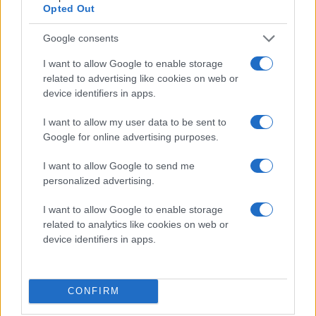
Opted Out
Google consents
I want to allow Google to enable storage
related to advertising like cookies on web or
device identifiers in apps.
I want to allow my user data to be sent to
Google for online advertising purposes.
I want to allow Google to send me
personalized advertising.
I år är det 20 år sedan Hägglunds Arena slog upp
I want to allow Google to enable storage
portarna – två decennier fyllda av oförglömliga
related to analytics like cookies on web or
hockeyögonblick, konserter, evenemang och minnen
device identifiers in apps.
för generationer av öviksbor.
Det vill vi självklart uppmärksamma tillsammans
CONFIRM
med er!