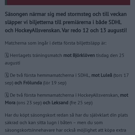
Säsongen närmar sig med stormsteg och till veckan
släpper vi biljetterna till premiärerna i både SDHL
och HockeyAllsvenskan. Var redo 12 och 13 augusti!
Matcherna som ingår i detta första biljettsläpp är:
🗓️ Herrlagets träningsmatch
mot Björklöven
tisdag den 25
augusti
🗓️ De två första hemmamatcherna i SDHL,
mot Luleå
(tors 17
sep)
och Frölunda
(lör 19 sep)
🗓️ De två första hemmamatcherna i HockeyAllsvenskan,
mot
Mora
(ons 23 sep)
och Leksand
(fre 25 sep)
Har du köpt säsongskort redan så har du självklart din plats
säkrad och kan sitta lugn i båten – men du som
säsongskortsinnehavare har också möjlighet att köpa extra