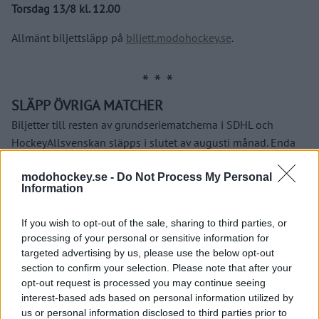
Torsdag 13/8 kl. 12.00
Allmänt biljettsläpp på
biljett.modohockey.se
.
SLÄPP ÖVRIGA MATCHER
Biljetter till resten av grundseriematcherna i SDHL och
HockeyAllsvenskan släpps i slutet av augusti månad. Enda
undantaget är mellandagsmatchen mot Östersund den 27
modohockey.se -
Do Not Process My Personal
december – även där kommer vi att ha ett släpp med förtur
Information
längre fram.
If you wish to opt-out of the sale, sharing to third parties, or
Följande datum och tider gäller för det stora biljettsläppet:
processing of your personal or sensitive information for
targeted advertising by us, please use the below opt-out
Torsdag 27/8 kl 12.00: Förtur för säsongskortsinnehavare
section to confirm your selection. Please note that after your
Torsdag 27/8 kl. 18.00: Förtur för medlemmar i MoDo och
opt-out request is processed you may continue seeing
interest-based ads based on personal information utilized by
Lumberjacks
us or personal information disclosed to third parties prior to