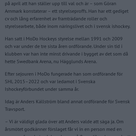
på april att han ställer upp till val och är – som Göran
Arnmark konstaterar – ett styrelseproffs. Han har ett gediget
cv och lång erfarenhet av framträdande roller och
styrelsearbete, både inom näringslivet och i svensk ishockey.
Han satt i MoDo Hockeys styrelse mellan 1991 och 2009
och var under de tre sista åren ordförande. Under sin tid i
klubben var han inte minst drivande i bygget av det som då
hette Swedbank Arena, nu Hägglunds Arena.
Efter sejouren i MoDo fungerade han som ordförande för
SHL 2015–2022 och var ledamot i Svenska
Ishockeyförbundet under samma år.
Idag är Anders Källström bland annat ordförande för Svensk
Travsport.
– Vi är väldigt glada över att Anders valde att säga ja. Om
årsmötet godkänner förslaget får vi in en person med en