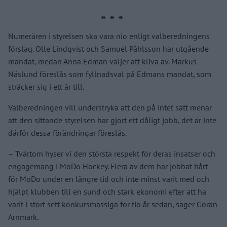
Numerären i styrelsen ska vara nio enligt valberedningens
förslag. Olle Lindqvist och Samuel Påhlsson har utgående
mandat, medan Anna Edman väljer att kliva av. Markus
Näslund föreslås som fyllnadsval på Edmans mandat, som
sträcker sig i ett år till.
Valberedningen vill understryka att den på intet sätt menar
att den sittande styrelsen har gjort ett dåligt jobb, det är inte
därför dessa förändringar föreslås.
– Tvärtom hyser vi den största respekt för deras insatser och
engagemang i MoDo Hockey. Flera av dem har jobbat hårt
för MoDo under en längre tid och inte minst varit med och
hjälpt klubben till en sund och stark ekonomi efter att ha
varit i stort sett konkursmässiga för tio år sedan, säger Göran
Arnmark.