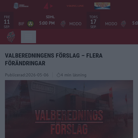
FRE
TORS
SDHL
11
17
5:00 PM
5:
BIF
MODO
MODO
SEP.
SEP.
VALBEREDNINGENS FÖRSLAG – FLERA
FÖRÄNDRINGAR
Publicerad:
2026-05-06
4 min läsning