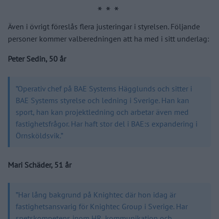
Även i övrigt föreslås flera justeringar i styrelsen. Följande
personer kommer valberedningen att ha med i sitt underlag:
Peter Sedin, 50 år
”Operativ chef på BAE Systems Hägglunds och sitter i
BAE Systems styrelse och ledning i Sverige. Han kan
sport, han kan projektledning och arbetar även med
fastighetsfrågor. Har haft stor del i BAE:s expandering i
Örnsköldsvik.”
Mari Schäder, 51 år
”Har lång bakgrund på Knightec där hon idag är
fastighetsansvarig för Knightec Group i Sverige. Har
spetskompetens inom HR, kommunikation och