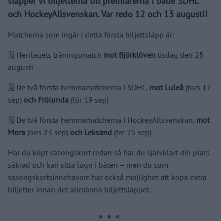
släpper vi biljetterna till premiärerna i både SDHL
och HockeyAllsvenskan. Var redo 12 och 13 augusti!
Matcherna som ingår i detta första biljettsläpp är:
🗓️ Herrlagets träningsmatch
mot Björklöven
tisdag den 25
augusti
🗓️ De två första hemmamatcherna i SDHL,
mot Luleå
(tors 17
sep)
och Frölunda
(lör 19 sep)
🗓️ De två första hemmamatcherna i HockeyAllsvenskan,
mot
Mora
(ons 23 sep)
och Leksand
(fre 25 sep)
Har du köpt säsongskort redan så har du självklart din plats
säkrad och kan sitta lugn i båten – men du som
säsongskortsinnehavare har också möjlighet att köpa extra
biljetter innan det allmänna biljettsläppet.