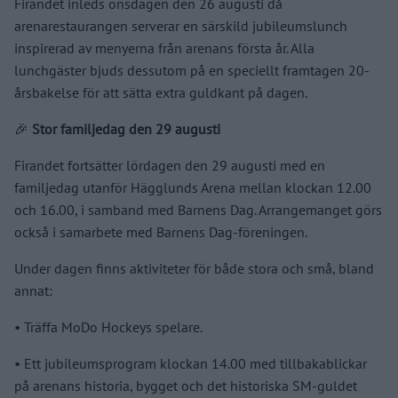
Firandet inleds onsdagen den 26 augusti då
arenarestaurangen serverar en särskild jubileumslunch
inspirerad av menyerna från arenans första år. Alla
lunchgäster bjuds dessutom på en speciellt framtagen 20-
årsbakelse för att sätta extra guldkant på dagen.
🎉
Stor familjedag den 29 augusti
Firandet fortsätter lördagen den 29 augusti med en
familjedag utanför Hägglunds Arena mellan klockan 12.00
och 16.00, i samband med Barnens Dag. Arrangemanget görs
också i samarbete med Barnens Dag-föreningen.
Under dagen finns aktiviteter för både stora och små, bland
annat:
•⁠ ⁠Träffa MoDo Hockeys spelare.
•⁠ ⁠Ett jubileumsprogram klockan 14.00 med tillbakablickar
på arenans historia, bygget och det historiska SM-guldet