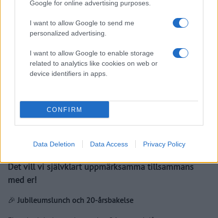
Google for online advertising purposes.
I want to allow Google to send me
personalized advertising.
I want to allow Google to enable storage
related to analytics like cookies on web or
device identifiers in apps.
I år är det 20 år sedan Hägglunds Arena slog upp
CONFIRM
portarna – två decennier fyllda av oförglömliga
hockeyögonblick, konserter, evenemang och minnen
för generationer av öviksbor.
Data Deletion
Data Access
Privacy Policy
Det vill vi självklart uppmärksamma tillsammans
med er!
🎉
Jubileumslunch och 20-årsbakelse