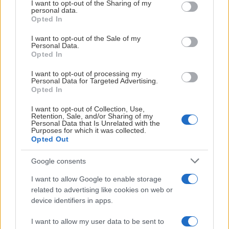
not limited to your visit or usage behaviour. You may click to
I want to opt-out of the Sharing of my
personal data.
grant or deny consent to Google and its third-party tags to
SÄSONGSKORT
Opted In
use your data for below specified purposes in below Google
Vill du vara säker på att ha plats varje match 2026/2027? Då
consent section.
I want to opt-out of the Sale of my
är säsongskort melodin!
Personal Data.
Opted In
Säkra ditt säsongskort här
I want to opt-out of processing my
Personal Data for Targeted Advertising.
JON HÄGGQVIST
Opted In
I want to opt-out of Collection, Use,
Retention, Sale, and/or Sharing of my
Personal Data that Is Unrelated with the
Purposes for which it was collected.
Opted Out
ARENAN FYLLER 20 ÅR – KOM OCH FIRA MED
OSS!
Google consents
Publicerad:
2026-08-07
1 min läsning
I want to allow Google to enable storage
related to advertising like cookies on web or
device identifiers in apps.
I want to allow my user data to be sent to