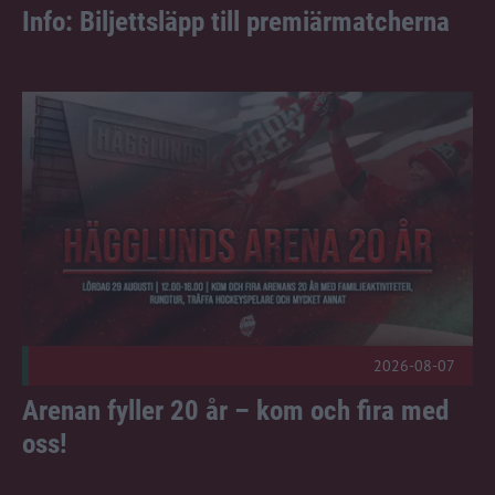
Info: Biljettsläpp till premiärmatcherna
Arenan fyller 20 år – kom och fira med oss! Publicerad 2026
2026-08-07
Arenan fyller 20 år – kom och fira med
oss!