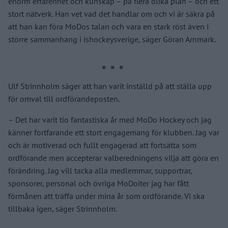
enorm erfarenhet och kunskap – på flera olika plan – och ett
stort nätverk. Han vet vad det handlar om och vi är säkra på
att han kan föra MoDos talan och vara en stark röst även i
större sammanhang i ishockeysverige, säger Göran Arnmark.
Ulf Strinnholm säger att han varit inställd på att ställa upp
för omval till ordförandeposten.
– Det har varit tio fantastiska år med MoDo Hockey och jag
känner fortfarande ett stort engagemang för klubben. Jag var
och är motiverad och fullt engagerad att fortsätta som
ordförande men accepterar valberedningens vilja att göra en
förändring. Jag vill tacka alla medlemmar, supportrar,
sponsorer, personal och övriga MoDoiter jag har fått
förmånen att träffa under mina år som ordförande. Vi ska
tillbaka igen, säger Strinnholm.