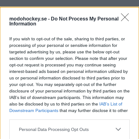
modohockey.se -
Do Not Process My Personal
SLÄPP ÖVRIGA MATCHER
Information
Biljetter till resten av grundseriematcherna i SDHL och
If you wish to opt-out of the sale, sharing to third parties, or
HockeyAllsvenskan släpps i slutet av augusti månad. Enda
processing of your personal or sensitive information for
undantaget är mellandagsmatchen mot Östersund den 27
targeted advertising by us, please use the below opt-out
december – även där kommer vi att ha ett släpp med förtur
section to confirm your selection. Please note that after your
längre fram.
opt-out request is processed you may continue seeing
interest-based ads based on personal information utilized by
Följande datum och tider gäller för det stora biljettsläppet:
us or personal information disclosed to third parties prior to
your opt-out. You may separately opt-out of the further
Torsdag 27/8 kl 12.00: Förtur för säsongskortsinnehavare
disclosure of your personal information by third parties on the
IAB’s list of downstream participants. This information may
Torsdag 27/8 kl. 18.00: Förtur för medlemmar i MoDo och
also be disclosed by us to third parties on the
IAB’s List of
Lumberjacks
Downstream Participants
that may further disclose it to other
third parties.
Fredag 28/8 kl. 12.00: Allmänt biljettsläpp
Please note that this website/app uses one or more Google
Personal Data Processing Opt Outs
services and may gather and store information including but