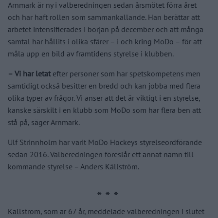
Arnmark är ny i valberedningen sedan årsmötet förra året
och har haft rollen som sammankallande. Han berättar att
arbetet intensifierades i början på december och att många
samtal har hållits i olika sfärer – i och kring MoDo – för att
måla upp en bild av framtidens styrelse i klubben.
– Vi har letat
efter personer som har spetskompetens men
samtidigt också besitter en bredd och kan jobba med flera
olika typer av frågor. Vi anser att det är viktigt i en styrelse,
kanske särskilt i en klubb som MoDo som har flera ben att
stå på, säger Arnmark.
Ulf Strinnholm har varit MoDo Hockeys styrelseordförande
sedan 2016. Valberedningen föreslår ett annat namn till
kommande styrelse – Anders Källström.
Källström, som är 67 år, meddelade valberedningen i slutet