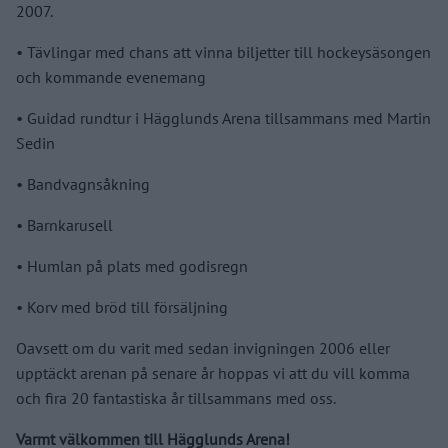
2007.
•⁠ ⁠Tävlingar med chans att vinna biljetter till hockeysäsongen
och kommande evenemang
•⁠ ⁠Guidad rundtur i Hägglunds Arena tillsammans med Martin
Sedin
•⁠ ⁠Bandvagnsåkning
•⁠ ⁠Barnkarusell
•⁠ ⁠Humlan på plats med godisregn
•⁠ ⁠Korv med bröd till försäljning
Oavsett om du varit med sedan invigningen 2006 eller
upptäckt arenan på senare år hoppas vi att du vill komma
och fira 20 fantastiska år tillsammans med oss.
Varmt välkommen till Hägglunds Arena!